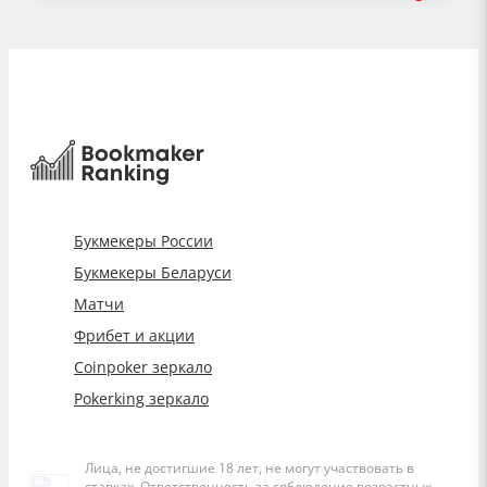
Букмекеры России
Букмекеры Беларуси
Матчи
Фрибет и акции
Coinpoker зеркало
Pokerking зеркало
Лица, не достигшие 18 лет, не могут участвовать в
ставках. Ответственность за соблюдение возрастных