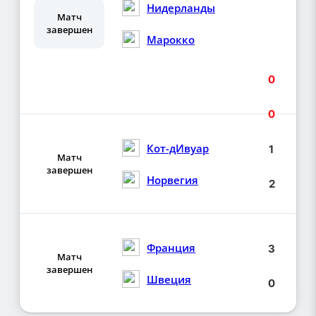
Нидерланды
Матч
завершен
Марокко
0
0
Кот-дИвуар
1
Матч
завершен
Норвегия
2
Франция
3
Матч
завершен
Швеция
0