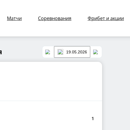
Матчи
Соревнования
Фрибет и акции
я
1