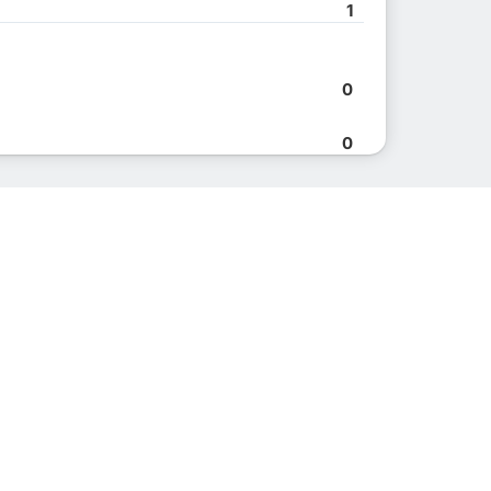
1
0
0