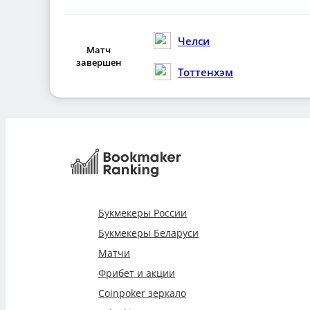
Челси
Матч
завершен
Тоттенхэм
Букмекеры России
Букмекеры Беларуси
Матчи
Фрибет и акции
Coinpoker зеркало