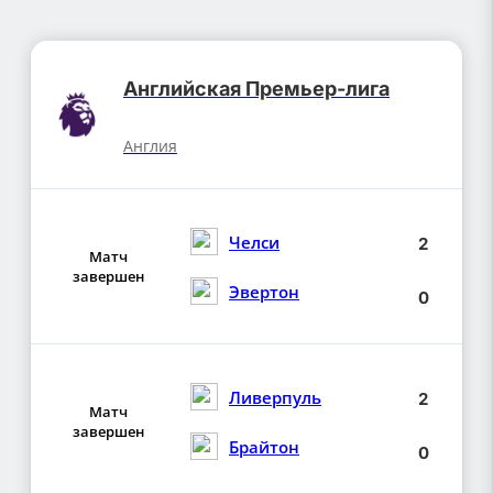
Английская Премьер-лига
Англия
Челси
2
Матч
завершен
Эвертон
0
Ливерпуль
2
Матч
завершен
Брайтон
0