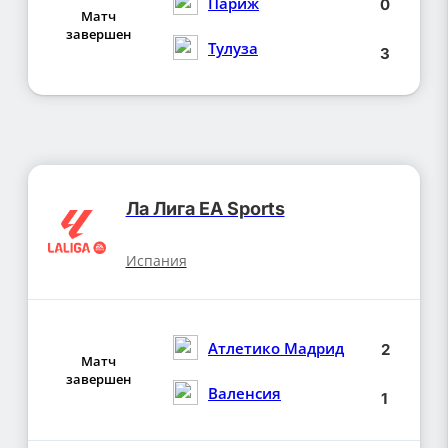
Париж
0
Матч
завершен
Тулуза
3
Ла Лига EA Sports
Испания
Атлетико Мадрид
2
Матч
завершен
Валенсия
1