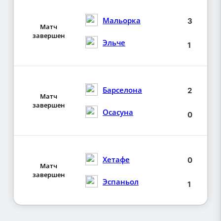
Мальорка
3
Матч
завершен
Эльче
1
Барселона
2
Матч
завершен
Осасуна
0
Хетафе
0
Матч
завершен
Эспаньол
1