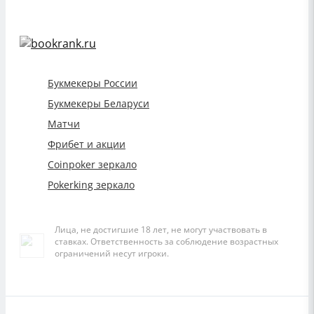
Букмекеры России
Букмекеры Беларуси
Матчи
Фрибет и акции
Coinpoker зеркало
Pokerking зеркало
Лица, не достигшие 18 лет, не могут участвовать в
ставках. Ответственность за соблюдение возрастных
ограничений несут игроки.