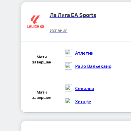
Ла Лига EA Sports
Испания
Атлетик
Матч
завершен
Райо Вальекано
Севилья
Матч
завершен
Хетафе