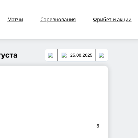
Матчи
Соревнования
Фрибет и акции
густа
5