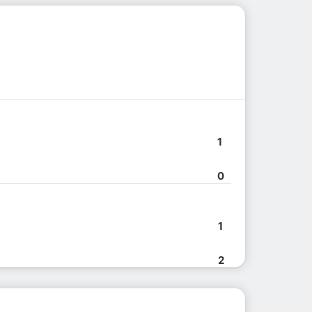
1
0
1
2