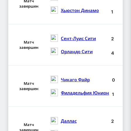
Матч
завершен
Хьюстон Динамо
1
Сент-Луис Сити
2
Матч
завершен
Орландо Сити
4
Чикаго Файр
0
Матч
завершен
Филадельфия Юнион
1
Даллас
2
Матч
завершен