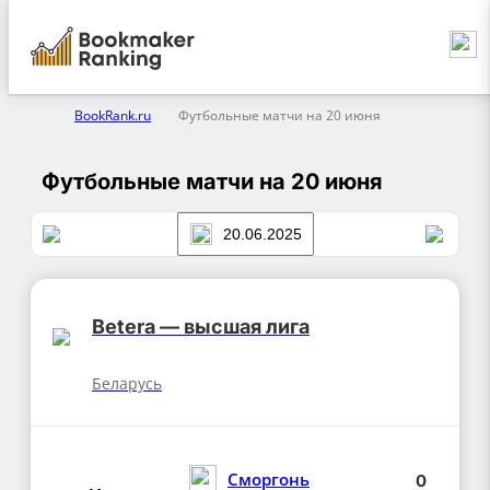
BookRank.ru
Футбольные матчи на 20 июня
Футбольные матчи на 20 июня
Betera — высшая лига
Беларусь
Сморгонь
0