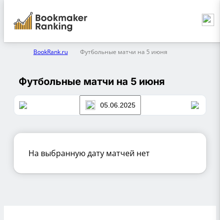
BookRank.ru
Футбольные матчи на 5 июня
Футбольные матчи на 5 июня
На выбранную дату матчей нет