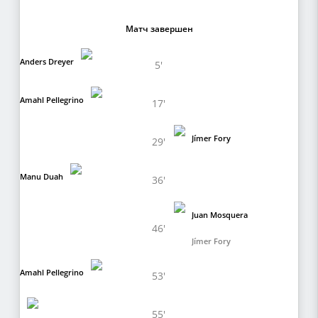
Матч завершен
Anders Dreyer
5'
Amahl Pellegrino
17'
Jímer Fory
29'
Manu Duah
36'
Juan Mosquera
46'
Jímer Fory
Amahl Pellegrino
53'
55'