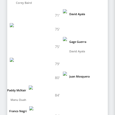
Corey Baird
David Ayala
71'
75'
Gage Guerra
75'
David Ayala
79'
Juan Mosquera
80'
Paddy McNair
84'
Manu Duah
Franco Negri