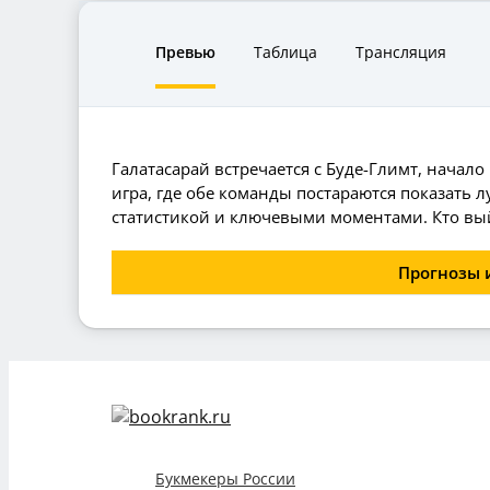
Превью
Таблица
Трансляция
Галатасарай встречается с Буде-Глимт, начало
игра, где обе команды постараются показать л
статистикой и ключевыми моментами. Кто вый
Прогнозы 
Букмекеры России