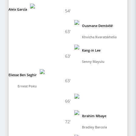
Aleix García
54'
Ousmane Dembélé
63'
Khvicha Kvaratskhelia
Kang-in Lee
63'
Senny Mayulu
Eliesse Ben Seghir
63'
Ernest Poku
66'
Ibrahim Mbaye
72'
Bradley Barcola