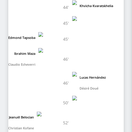
Khvicha Kvaratskhelia
44'
45'
Edmond Tapsoba
45'
Ibrahim Maza
46'
Claudio Echeverri
Lucas Hernández
46'
Désiré Doué
50'
Jeanuël Belocian
52'
Christian Kofane