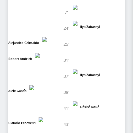
7'
Ilya Zabarnyi
24'
Alejandro Grimaldo
25'
Robert Andrich
31'
Ilya Zabarnyi
37'
Aleix García
38'
Désiré Doué
41'
Claudio Echeverri
43'