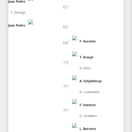
Joao Pedro
61'
T. George
Joao Pedro
62'
F. Aursnes
64'
T. Araujo
73'
A. Silva
A. Schjelderup
77'
D. Lukebakio
F. Ivanovic
77'
G. Sudakov
L. Barreiro