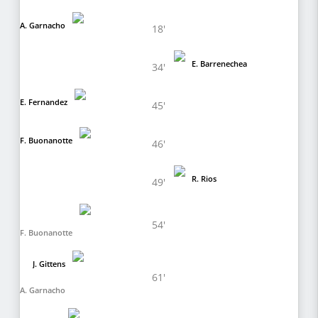
A. Garnacho
18'
E. Barrenechea
34'
E. Fernandez
45'
F. Buonanotte
46'
R. Rios
49'
54'
F. Buonanotte
J. Gittens
61'
A. Garnacho