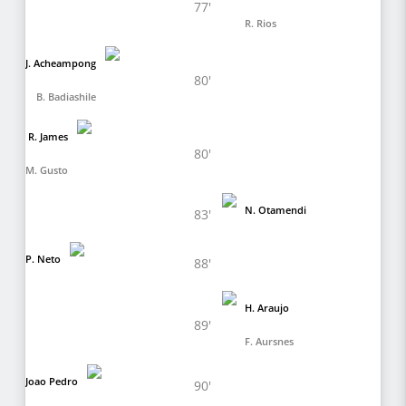
77'
R. Rios
J. Acheampong
80'
B. Badiashile
R. James
80'
M. Gusto
N. Otamendi
83'
P. Neto
88'
H. Araujo
89'
F. Aursnes
Joao Pedro
90'