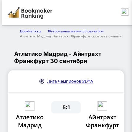
BookRank.ru
Футбольные матчи 30 сентября
Атлетико Мадрид : Айнтрахт Франкфурт смотреть онлайн
Атлетико Мадрид - Айнтрахт
Франкфурт 30 сентября
Лига чемпионов УЕФА
5:1
Атлетико
Айнтрахт
Мадрид
Франкфурт