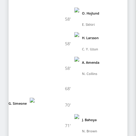
O. Hojlund
58'
E. Skhiri
H. Larsson
58'
C. Y. Uzun
A. Amenda
58'
N. Collins
68'
G. Simeone
70'
J. Bahoya
71'
N. Brown