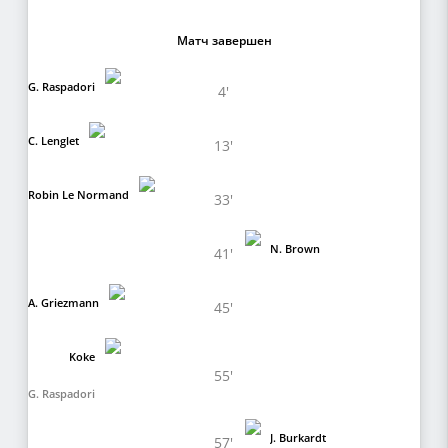
Матч завершен
G. Raspadori
4'
C. Lenglet
13'
Robin Le Normand
33'
N. Brown
41'
A. Griezmann
45'
Koke
55'
G. Raspadori
J. Burkardt
57'