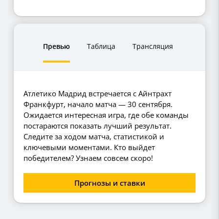
Превью
Таблица
Трансляция
Атлетико Мадрид встречается с Айнтрахт
Франкфурт, начало матча — 30 сентября.
Ожидается интересная игра, где обе команды
постараются показать лучший результат.
Следите за ходом матча, статистикой и
ключевыми моментами. Кто выйдет
победителем? Узнаем совсем скоро!
Прогнозы и ставки