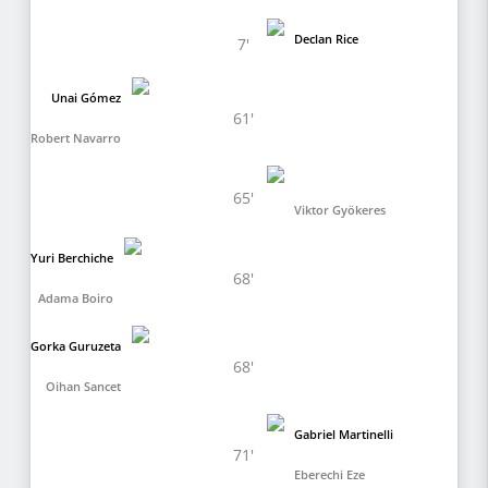
Declan Rice
7'
Unai Gómez
61'
Robert Navarro
65'
Viktor Gyökeres
Yuri Berchiche
68'
Adama Boiro
Gorka Guruzeta
68'
Oihan Sancet
Gabriel Martinelli
71'
Eberechi Eze