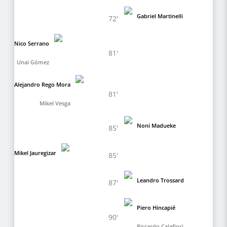
Gabriel Martinelli
72'
Nico Serrano
81'
Unai Gómez
Alejandro Rego Mora
81'
Mikel Vesga
Noni Madueke
85'
Mikel Jauregizar
85'
Leandro Trossard
87'
Piero Hincapié
90'
Riccardo Calafiori