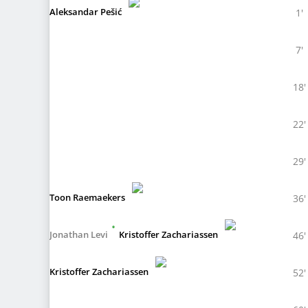
Aleksandar Pešić
1'
7'
18'
22'
29'
Toon Raemaekers
36'
•
Jonathan Levi
Kristoffer Zachariassen
46'
Kristoffer Zachariassen
52'