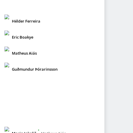
Hélder Ferreira
Eric Boakye
Matheus Aiás
Guðmundur Þórarinsson
•