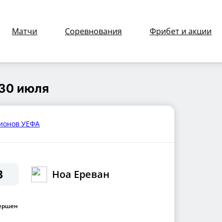
Матчи
Соревнования
Фрибет и акции
арош : Ноа Ереван смотреть онлайн
 30 июля
ионов УЕФА
Ноа Ереван
3
ершен