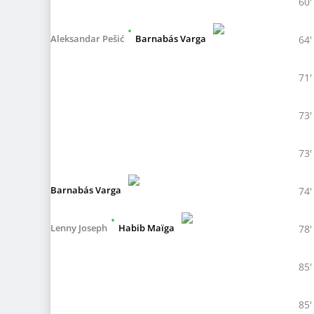
60'
•
Aleksandar Pešić
Barnabás Varga
64'
71'
73'
73'
Barnabás Varga
74'
•
Lenny Joseph
Habib Maïga
78'
85'
85'