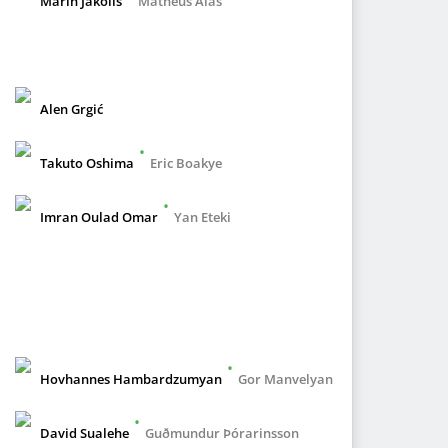
Marin Jakoliš
Matheus Aiás
Alen Grgić
•
Takuto Oshima
Eric Boakye
•
Imran Oulad Omar
Yan Eteki
•
Hovhannes Hambardzumyan
Gor Manvelyan
•
David Sualehe
Guðmundur Þórarinsson