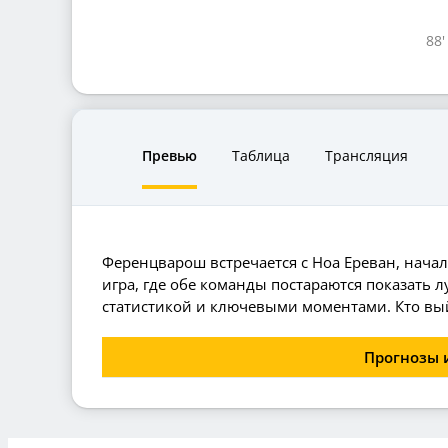
88'
Превью
Таблица
Трансляция
Ференцварош встречается с Ноа Ереван, нача
игра, где обе команды постараются показать л
статистикой и ключевыми моментами. Кто вый
Прогнозы 