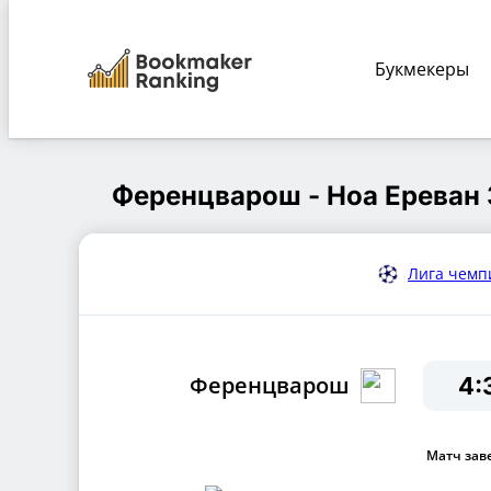
Букмекеры
BookRank.ru
Футбольные матчи 30 июля
Ференцв
Ференцварош - Ноа Ереван
Лига чемп
Ференцварош
4:
Матч зав