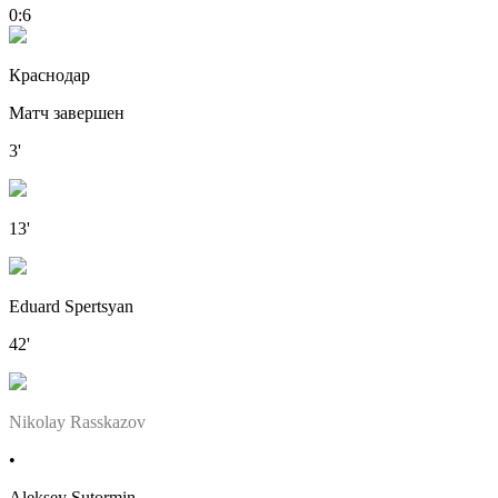
0:6
Краснодар
Матч завершен
3'
13'
Eduard Spertsyan
42'
Nikolay Rasskazov
•
Aleksey Sutormin