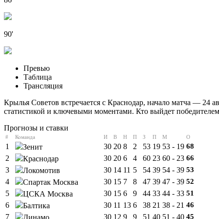
90'
Превью
Таблица
Трансляция
Крылья Советов встречается с Краснодар, начало матча — 24 ав
статистикой и ключевыми моментами. Кто выйдет победителем?
Прогнозы и ставки
#
Команда
И
В
Н
П
З
П
М
О
1
30
20
8
2
53
19
53 - 19
68
Зенит
2
30
20
6
4
60
23
60 - 23
66
Краснодар
3
30
14
11
5
54
39
54 - 39
53
Локомотив
4
30
15
7
8
47
39
47 - 39
52
Спартак Москва
5
30
15
6
9
44
33
44 - 33
51
ЦСКА Москва
6
30
11
13
6
38
21
38 - 21
46
Балтика
7
30
12
9
9
51
40
51 - 40
45
Динамо