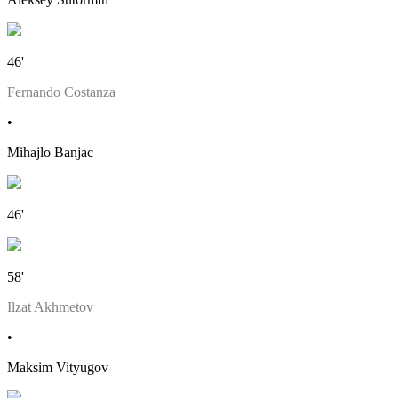
46'
Fernando Costanza
•
Mihajlo Banjac
46'
58'
Ilzat Akhmetov
•
Maksim Vityugov