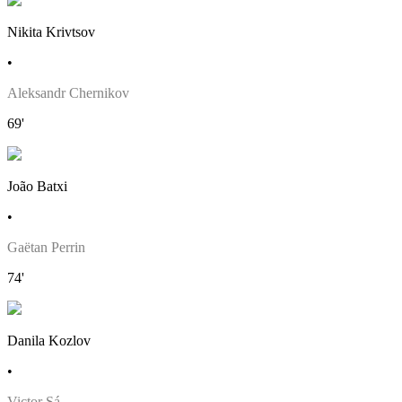
Nikita Krivtsov
•
Aleksandr Chernikov
69'
João Batxi
•
Gaëtan Perrin
74'
Danila Kozlov
•
Victor Sá