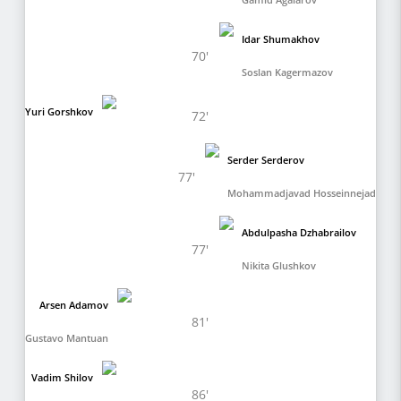
Idar Shumakhov
70'
Soslan Kagermazov
Yuri Gorshkov
72'
Serder Serderov
77'
Mohammadjavad Hosseinnejad
Abdulpasha Dzhabrailov
77'
Nikita Glushkov
Arsen Adamov
81'
Gustavo Mantuan
Vadim Shilov
86'