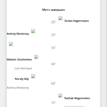
Матч завершен
Soslan Kagermazov
28'
Andrey Mostovoy
29'
35'
Maksim Glushenkov
68'
Luiz Henrique
Nuraly Alip
68'
Andrey Mostovoy
Razhab Magomedov
70'
Gamid Agalarov