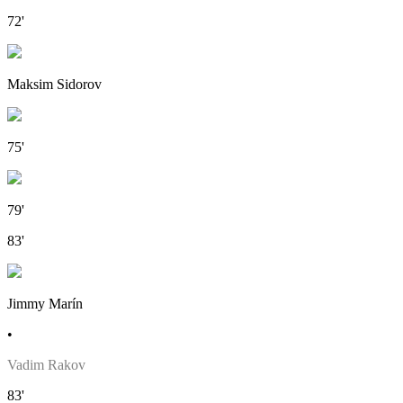
72'
Maksim Sidorov
75'
79'
83'
Jimmy Marín
•
Vadim Rakov
83'