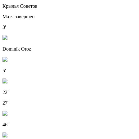
Крылья Советов
Матч завершен
3'
Dominik Oroz
5'
22'
27'
46'