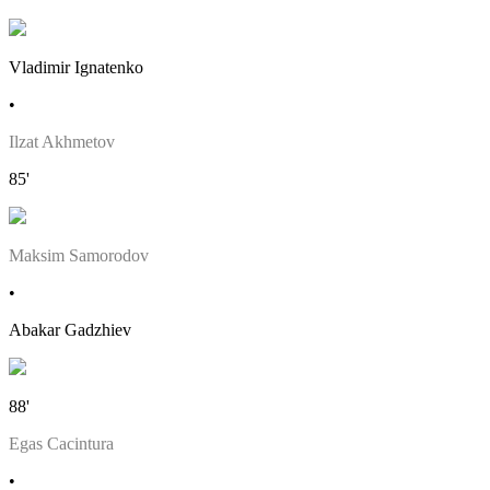
Vladimir Ignatenko
•
Ilzat Akhmetov
85'
Maksim Samorodov
•
Abakar Gadzhiev
88'
Egas Cacintura
•