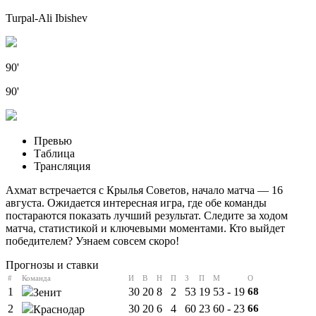
Turpal-Ali Ibishev
90'
90'
Превью
Таблица
Трансляция
Ахмат встречается с Крылья Советов, начало матча — 16
августа. Ожидается интересная игра, где обе команды
постараются показать лучший результат. Следите за ходом
матча, статистикой и ключевыми моментами. Кто выйдет
победителем? Узнаем совсем скоро!
Прогнозы и ставки
#
Команда
И
В
Н
П
З
П
М
О
1
30
20
8
2
53
19
53 - 19
68
Зенит
2
30
20
6
4
60
23
60 - 23
66
Краснодар