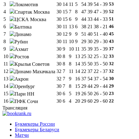
3
30
14
11
5
54
39
54 - 39
53
Локомотив
4
30
15
7
8
47
39
47 - 39
52
Спартак Москва
5
30
15
6
9
44
33
44 - 33
51
ЦСКА Москва
6
30
11
13
6
38
21
38 - 21
46
Балтика
7
30
12
9
9
51
40
51 - 40
45
Динамо
8
30
11
10
9
29
30
29 - 30
43
Рубин
9
30
9
10
11
35
39
35 - 39
37
Ахмат
10
30
8
9
13
25
32
25 - 32
33
Ростов
11
30
8
8
14
35
50
35 - 50
32
Крылья Советов
12
32
7
11
14
22
37
22 - 37
32
Динамо Махачкала
13
32
7
9
16
37
54
37 - 54
30
Акрон
14
30
7
8
15
29
44
29 - 44
29
Оренбург
15
30
6
5
19
26
50
26 - 50
23
Пари НН
16
30
6
4
20
29
60
29 - 60
22
ПФК Сочи
Трансляция
Букмекеры России
Букмекеры Беларуси
Матчи