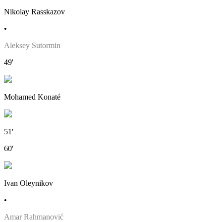
Nikolay Rasskazov
•
Aleksey Sutormin
49'
Mohamed Konaté
51'
60'
Ivan Oleynikov
•
Amar Rahmanović