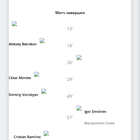
Матч завершен
13'
Aleksey Batrakov
18'
26'
César Montes
29'
Dmitriy Vorobyev
49'
Igor Dmitriev
57'
Marquinhos Costa
Cristian Ramírez