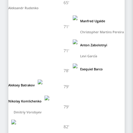
65'
Aleksandr Rudenko
Manfred Ugalde
71'
Christopher Martins Pereira
Anton Zabolotnyi
71'
Levi García
Esequiel Barco
78'
Aleksey Batrakov
79'
Nikolay Komlichenko
79'
Dmitriy Vorobyev
82'