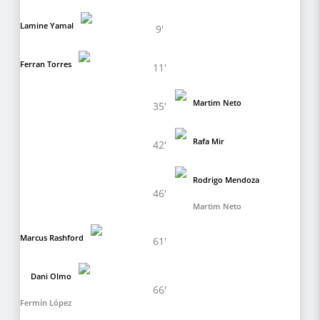
Lamine Yamal
9'
Ferran Torres
11'
Martim Neto
35'
Rafa Mir
42'
Rodrigo Mendoza
46'
Martim Neto
Marcus Rashford
61'
Dani Olmo
66'
Fermín López