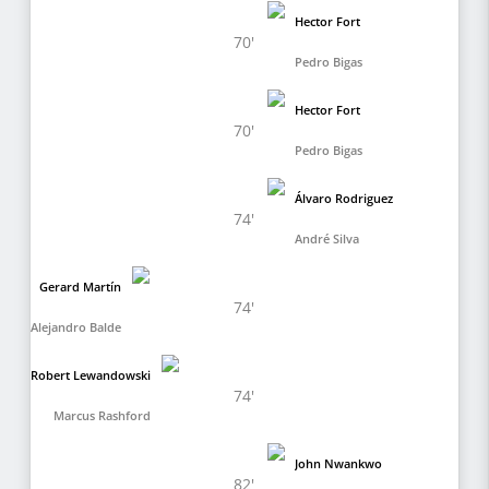
Hector Fort
70'
Pedro Bigas
Hector Fort
70'
Pedro Bigas
Álvaro Rodriguez
74'
André Silva
Gerard Martín
74'
Alejandro Balde
Robert Lewandowski
74'
Marcus Rashford
John Nwankwo
82'