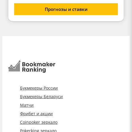
Прогнозы и ставки
Букмекеры России
Букмекеры Беларуси
Матчи
Фрибет и акции
Coinpoker зеркало
Pokerking зеркало