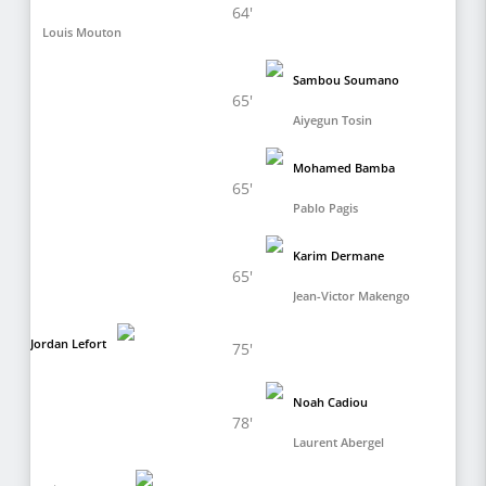
64'
Louis Mouton
Sambou Soumano
65'
Aiyegun Tosin
Mohamed Bamba
65'
Pablo Pagis
Karim Dermane
65'
Jean-Victor Makengo
Jordan Lefort
75'
Noah Cadiou
78'
Laurent Abergel