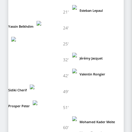
Esteban Lepaul
21'
Yassin Belkhdim
24'
25'
Jérémy Jacquet
32'
Valentin Rongier
42'
Sidiki Cherif
49'
Prosper Peter
51'
Mohamed Kader Meite
60'