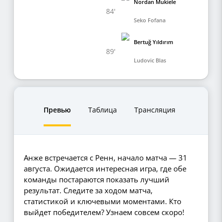
Nordan Mukiele
84'
Seko Fofana
Bertuğ Yıldırım
89'
Ludovic Blas
Превью
Таблица
Трансляция
Анже встречается с Ренн, начало матча — 31
августа. Ожидается интересная игра, где обе
команды постараются показать лучший
результат. Следите за ходом матча,
статистикой и ключевыми моментами. Кто
выйдет победителем? Узнаем совсем скоро!