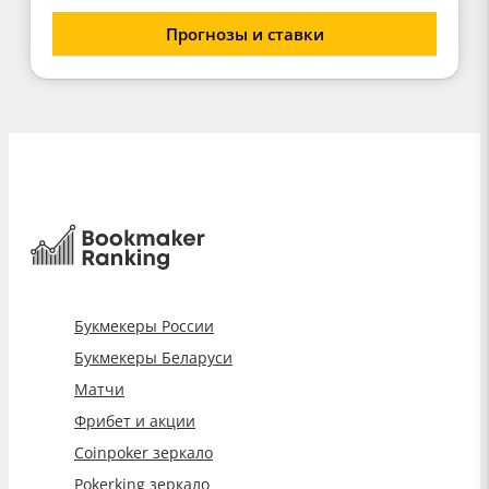
Прогнозы и ставки
Букмекеры России
Букмекеры Беларуси
Матчи
Фрибет и акции
Coinpoker зеркало
Pokerking зеркало