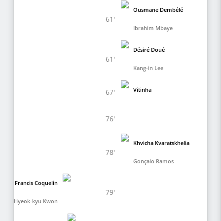
Ousmane Dembélé
61'
Ibrahim Mbaye
Désiré Doué
61'
Kang-in Lee
Vitinha
67'
76'
Khvicha Kvaratskhelia
78'
Gonçalo Ramos
Francis Coquelin
79'
Hyeok-kyu Kwon