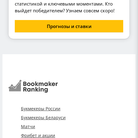
статистикой и ключевыми моментами. Кто
выйдет победителем? Узнаем совсем скоро!
Прогнозы и ставки
Букмекеры России
Букмекеры Беларуси
Матчи
Фрибет и акции