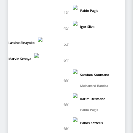
Pablo Pagis
19'
Igor Silva
45'
Lassine Sinayoko
53'
Marvin Senaya
61'
Sambou Soumano
65'
Mohamed Bamba
Karim Dermane
65'
Pablo Pagis
Panos Katseris
66'