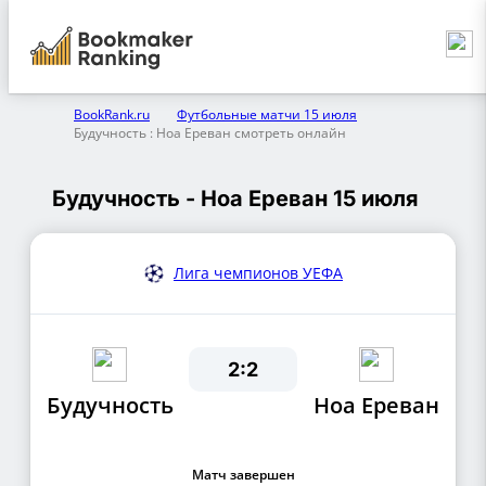
BookRank.ru
Футбольные матчи 15 июля
Будучность : Ноа Ереван смотреть онлайн
Будучность - Ноа Ереван 15 июля
Лига чемпионов УЕФА
2:2
Будучность
Ноа Ереван
Матч завершен