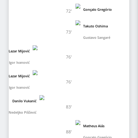
Gonçalo Gregório
72'
Takuto Oshima
73'
Gustavo Sangaré
Lazar Mijović
76'
Igor Ivanović
Lazar Mijović
76'
Igor Ivanović
Danilo Vukanić
83'
Nedeljko Piščević
Matheus Aiás
88'
Gonçalo Gregório