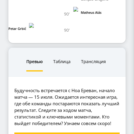
Matheus Aiás
90'
Petar Grbić
90'
Превью
Таблица
Трансляция
Будучность встречается с Ноа Ереван, начало
матча — 15 июля. Ожидается интересная игра,
где обе команды постараются показать лучший
результат. Следите за ходом матча,
статистикой и ключевыми моментами. Кто
выйдет победителем? Узнаем совсем скоро!