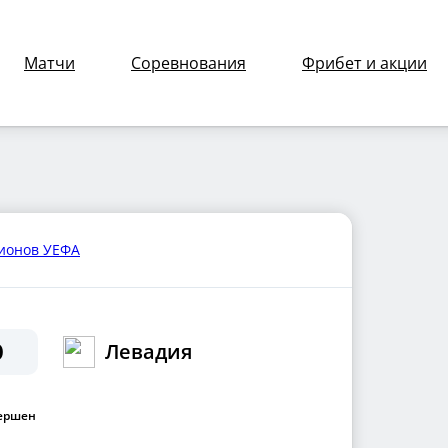
Матчи
Соревнования
Фрибет и акции
евадия смотреть онлайн
ионов УЕФА
Левадия
0
ершен