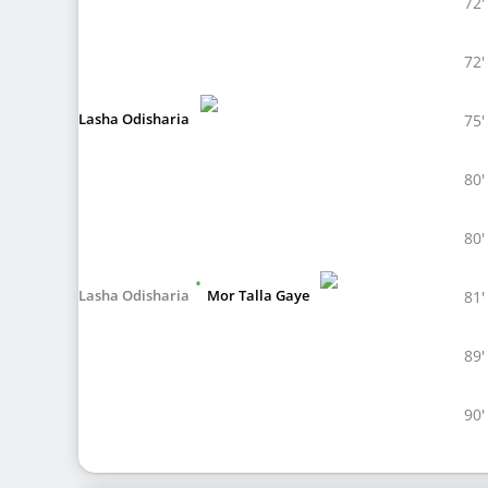
72'
72'
Lasha Odisharia
75'
80'
80'
•
Lasha Odisharia
Mor Talla Gaye
81'
89'
90'