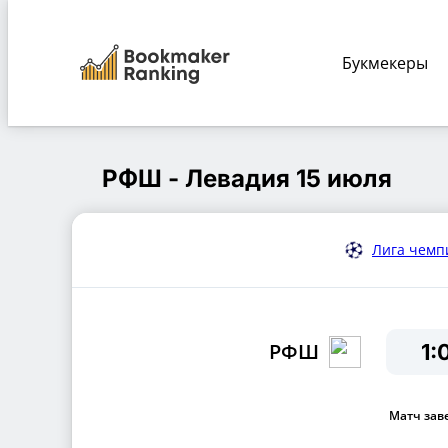
Букмекеры
BookRank.ru
Футбольные матчи 15 июля
РФШ : Л
РФШ - Левадия 15 июля
Лига чемп
РФШ
1:
Матч зав