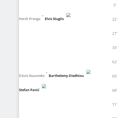
3'
•
Herdi Prenga
Elvis Stuglis
22'
27'
33'
62'
•
Dāvis Ikaunieks
Barthelemy Diedhiou
65'
Stefan Panić
68'
71'