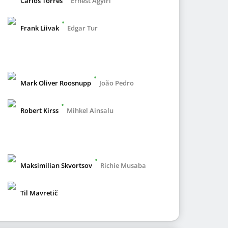
Carlos Torres
Ernest Agyiri
•
Frank Liivak
Edgar Tur
•
Mark Oliver Roosnupp
João Pedro
•
Robert Kirss
Mihkel Ainsalu
•
Maksimilian Skvortsov
Richie Musaba
Til Mavretič