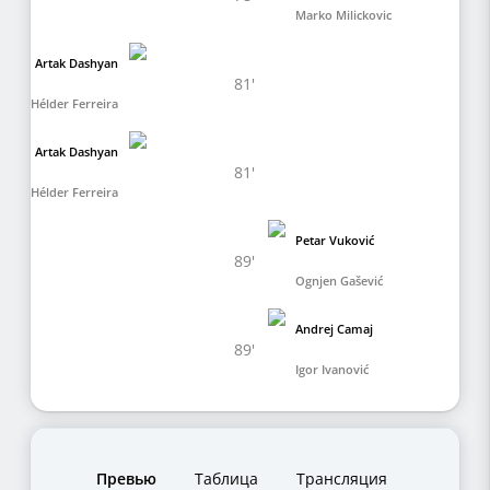
Marko Milickovic
Artak Dashyan
81'
Hélder Ferreira
Artak Dashyan
81'
Hélder Ferreira
Petar Vuković
89'
Ognjen Gašević
Andrej Camaj
89'
Igor Ivanović
Превью
Таблица
Трансляция