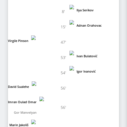
Ilya Serikov
8'
Adnan Orahovac
15'
Virgile Pinson
47'
Ivan Bulatović
53'
Igor Ivanović
54'
David Sualehe
56'
Imran Oulad Omar
56'
Gor Manvelyan
Marin Jakoliš