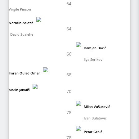
64'
Virgile Pinson
Nermin Zolotić
64'
David Sualehe
Damjan Dakić
66'
Ilya Serikov
Imran Oulad Omar
68'
Marin Jakoliš
70'
Milan Vušurović
78'
Ivan Bulatović
Petar Grbić
78'