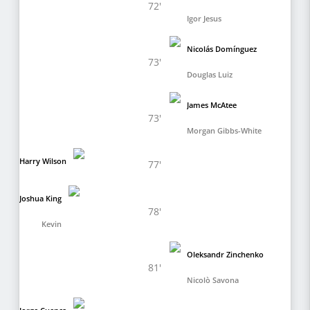
72'
Igor Jesus
Nicolás Domínguez
73'
Douglas Luiz
James McAtee
73'
Morgan Gibbs-White
Harry Wilson
77'
Joshua King
78'
Kevin
Oleksandr Zinchenko
81'
Nicolò Savona