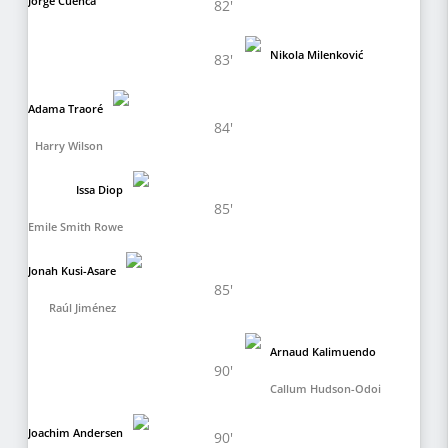
Jorge Cuenca
82'
Nikola Milenković
83'
Adama Traoré
84'
Harry Wilson
Issa Diop
85'
Emile Smith Rowe
Jonah Kusi-Asare
85'
Raúl Jiménez
Arnaud Kalimuendo
90'
Callum Hudson-Odoi
Joachim Andersen
90'