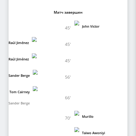
Матч завершен
John Victor
45'
Raúl Jiménez
45'
Raúl Jiménez
45'
Sander Berge
56'
Tom Cairney
66'
Sander Berge
Murillo
70'
Taiwo Awoniyi