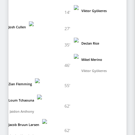
Viktor Gyökeres
14'
Josh Cullen
27'
Declan Rice
35'
Mikel Merino
46'
Viktor Gyökeres
Zian Flemming
55'
Loum Tchaouna
62'
Jaidon Anthony
Jacob Bruun Larsen
62'