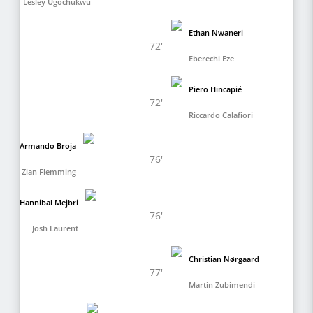
Lesley Ugochukwu
Ethan Nwaneri
72'
Eberechi Eze
Piero Hincapié
72'
Riccardo Calafiori
Armando Broja
76'
Zian Flemming
Hannibal Mejbri
76'
Josh Laurent
Christian Nørgaard
77'
Martín Zubimendi