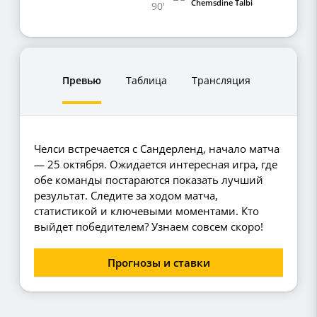
Chemsdine Talbi
90'
Превью
Таблица
Трансляция
Челси встречается с Сандерленд, начало матча
— 25 октября. Ожидается интересная игра, где
обе команды постараются показать лучший
результат. Следите за ходом матча,
статистикой и ключевыми моментами. Кто
выйдет победителем? Узнаем совсем скоро!
Прогнозы и ставки