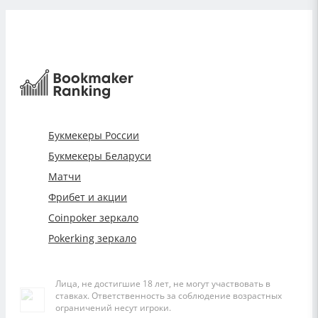
Букмекеры России
Букмекеры Беларуси
Матчи
Фрибет и акции
Coinpoker зеркало
Pokerking зеркало
Лица, не достигшие 18 лет, не могут участвовать в
ставках. Ответственность за соблюдение возрастных
ограничений несут игроки.