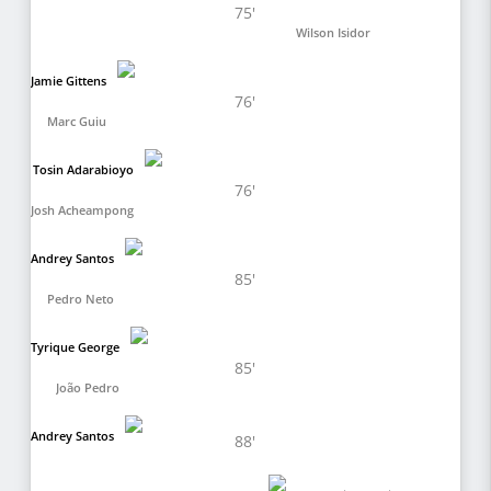
75'
Wilson Isidor
Jamie Gittens
76'
Marc Guiu
Tosin Adarabioyo
76'
Josh Acheampong
Andrey Santos
85'
Pedro Neto
Tyrique George
85'
João Pedro
Andrey Santos
88'