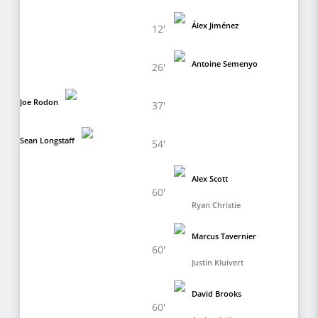
Álex Jiménez
12'
Antoine Semenyo
26'
Joe Rodon
37'
Sean Longstaff
54'
Alex Scott
60'
Ryan Christie
Marcus Tavernier
60'
Justin Kluivert
David Brooks
60'