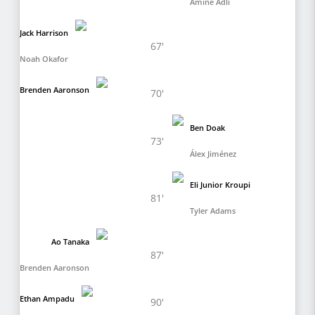
Amine Adli
Jack Harrison
67'
Noah Okafor
Brenden Aaronson
70'
Ben Doak
73'
Álex Jiménez
Eli Junior Kroupi
81'
Tyler Adams
Ao Tanaka
87'
Brenden Aaronson
Ethan Ampadu
90'