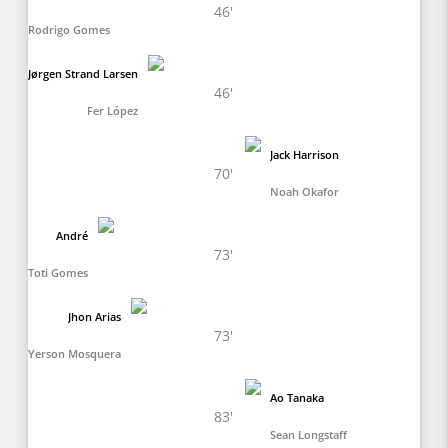
46'
Rodrigo Gomes
Jørgen Strand Larsen
46'
Fer López
Jack Harrison
70'
Noah Okafor
André
73'
Toti Gomes
Jhon Arias
73'
Yerson Mosquera
Ao Tanaka
83'
Sean Longstaff