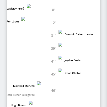
Ladislav Krejčí
8'
Fer López
12'
Dominic Calvert-Lewin
31'
39'
Jayden Bogle
41'
Noah Okafor
45'
Marshall Munetsi
46'
Jean-Ricner Bellegarde
Hugo Bueno