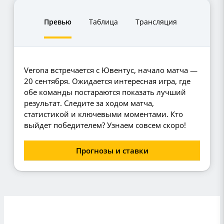
Превью
Таблица
Трансляция
Verona встречается с Ювентус, начало матча —
20 сентября. Ожидается интересная игра, где
обе команды постараются показать лучший
результат. Следите за ходом матча,
статистикой и ключевыми моментами. Кто
выйдет победителем? Узнаем совсем скоро!
Прогнозы и ставки