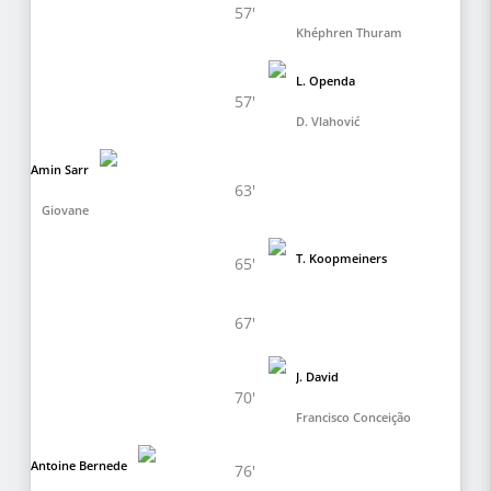
57'
Khéphren Thuram
L. Openda
57'
D. Vlahović
Amin Sarr
63'
Giovane
T. Koopmeiners
65'
67'
J. David
70'
Francisco Conceição
Antoine Bernede
76'