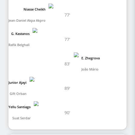
Niasse Cheikh
77'
Jean-Daniel Akpa Akpro
G. Kastanos
77'
Rafik Belghali
E. Zhegrova
83'
João Mário
Junior Ajayi
89'
Gift Orban
Yellu Santiago
90'
Suat Serdar