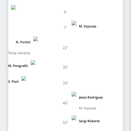
6'
M. Vojvoda
7'
N. Fortini
22'
Tariq Lamptey
M. Pongračić
30'
S. Pioli
34'
Jesús Rodríguez
46'
M. Vojvoda
Sergi Roberto
50'