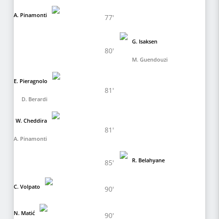
A. Pinamonti
77'
G. Isaksen
80'
M. Guendouzi
E. Pieragnolo
81'
D. Berardi
W. Cheddira
81'
A. Pinamonti
R. Belahyane
85'
C. Volpato
90'
N. Matić
90'