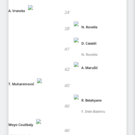
A. Vranckx
24'
N. Rovella
28'
D. Cataldi
41'
N. Rovella
A. Marušić
42'
T. Muharemović
45'
R. Belahyane
46'
F. Dele-Bashiru
Woyo Coulibaly
46'