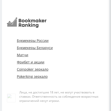
Букмекеры России
Букмекеры Беларуси
Матчи
Фрибет и акции
Coinpoker зеркало
Pokerking зеркало
Лица, не достигшие 18 лет, не могут участвовать в
ставках. Ответственность за соблюдение возрастных
ограничений несут игроки.