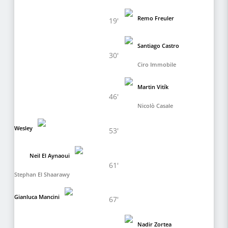
Remo Freuler
19'
Santiago Castro
30'
Ciro Immobile
Martin Vitík
46'
Nicolò Casale
Wesley
53'
Neil El Aynaoui
61'
Stephan El Shaarawy
Gianluca Mancini
67'
Nadir Zortea