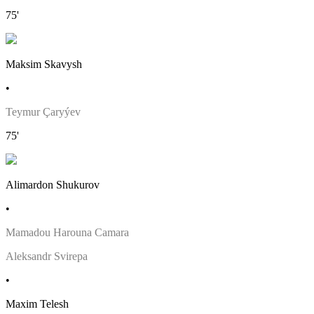
75'
Maksim Skavysh
•
Teymur Çaryýev
75'
Alimardon Shukurov
•
Mamadou Harouna Camara
Aleksandr Svirepa
•
Maxim Telesh