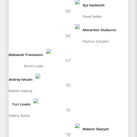
Ilya Vasilevich
66'
Pavel Sedko
Alimardon Shukurov
66'
Teymur Çaryýev
Aleksandr Frantsuzov
67'
Dmitri Lutik
Andrey Ishutin
76'
Maxim Gaevoy
Yuri Lovets
76'
Valeriy Senko
Maksim Skavysh
78'