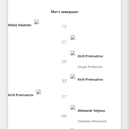
Матч завершен
Nikita Vlasenko
13'
21'
Kirill Premudrov
25'
Sergei Politevich
Kirill Premudrov
33'
Kirill Premudrov
51'
Aleksandr Selyava
66'
Vladislav Klimovich