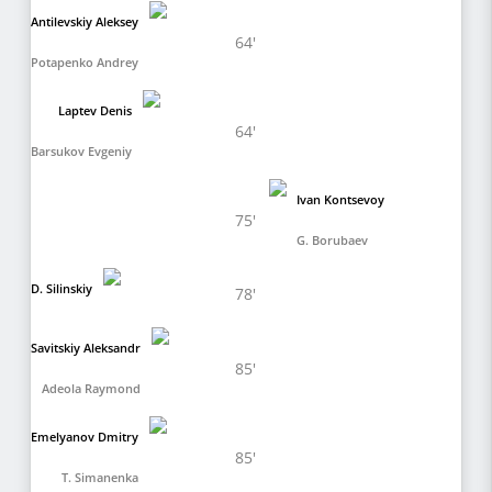
Antilevskiy Aleksey
64'
Potapenko Andrey
Laptev Denis
64'
Barsukov Evgeniy
Ivan Kontsevoy
75'
G. Borubaev
D. Silinskiy
78'
Savitskiy Aleksandr
85'
Adeola Raymond
Emelyanov Dmitry
85'
T. Simanenka