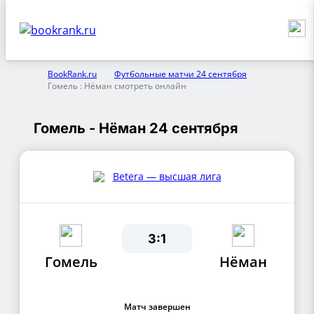
BookRank.ru
Футбольные матчи 24 сентября
Гомель : Нёман смотреть онлайн
Гомель - Нёман 24 сентября
Betera — высшая лига
3:1
Гомель
Нёман
Матч завершен