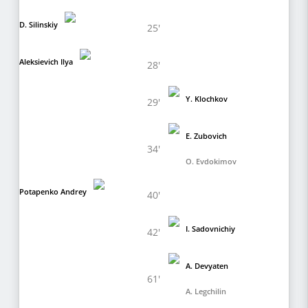
D. Silinskiy
25'
Aleksievich Ilya
28'
Y. Klochkov
29'
E. Zubovich
34'
O. Evdokimov
Potapenko Andrey
40'
I. Sadovnichiy
42'
A. Devyaten
61'
A. Legchilin