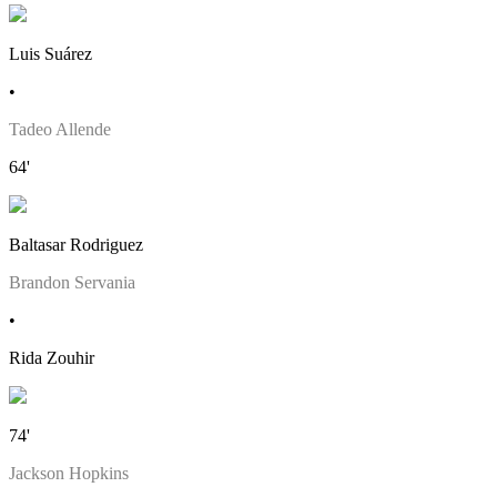
Luis Suárez
•
Tadeo Allende
64'
Baltasar Rodriguez
Brandon Servania
•
Rida Zouhir
74'
Jackson Hopkins