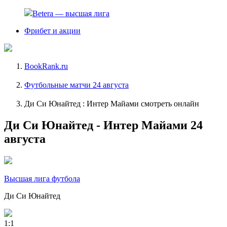
Betera — высшая лига
Фрибет и акции
BookRank.ru
Футбольные матчи 24 августа
Ди Си Юнайтед : Интер Майами смотреть онлайн
Ди Си Юнайтед - Интер Майами 24
августа
Высшая лига футбола
Ди Си Юнайтед
1:1