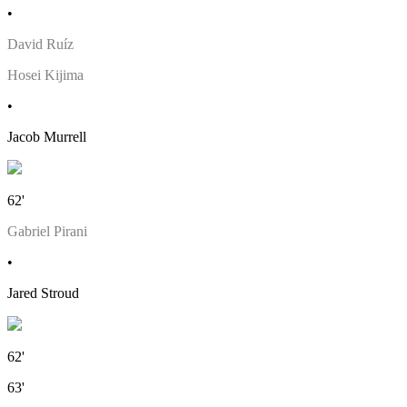
•
David Ruíz
Hosei Kijima
•
Jacob Murrell
62'
Gabriel Pirani
•
Jared Stroud
62'
63'