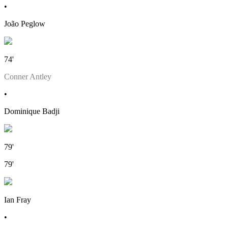
•
João Peglow
74'
Conner Antley
•
Dominique Badji
79'
79'
Ian Fray
•