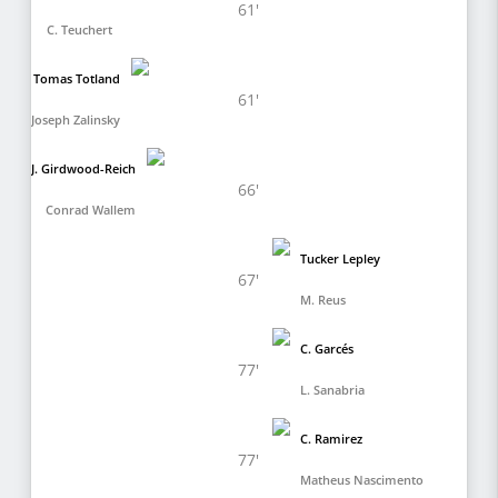
61'
C. Teuchert
Tomas Totland
61'
Joseph Zalinsky
J. Girdwood-Reich
66'
Conrad Wallem
Tucker Lepley
67'
M. Reus
C. Garcés
77'
L. Sanabria
C. Ramirez
77'
Matheus Nascimento