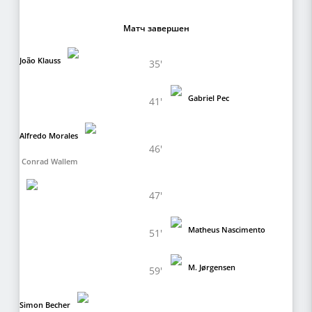
Матч завершен
João Klauss
35'
Gabriel Pec
41'
Alfredo Morales
46'
Conrad Wallem
47'
Matheus Nascimento
51'
M. Jørgensen
59'
Simon Becher