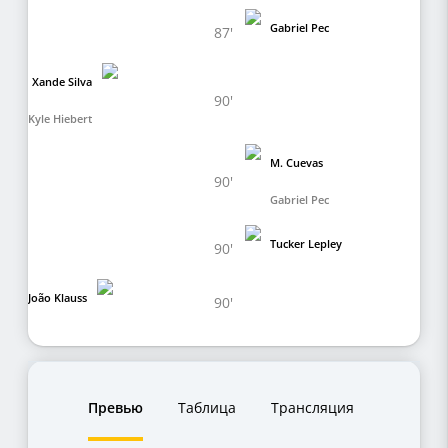
Gabriel Pec
87'
Xande Silva
90'
Kyle Hiebert
M. Cuevas
90'
Gabriel Pec
Tucker Lepley
90'
João Klauss
90'
Превью
Таблица
Трансляция