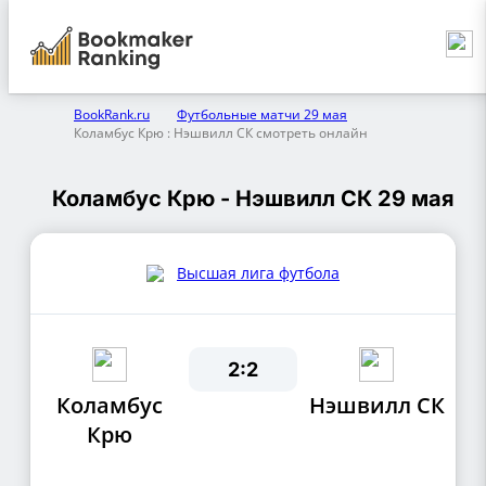
BookRank.ru
Футбольные матчи 29 мая
Коламбус Крю : Нэшвилл СК смотреть онлайн
Коламбус Крю - Нэшвилл СК 29 мая
Высшая лига футбола
2:2
Коламбус
Нэшвилл СК
Крю